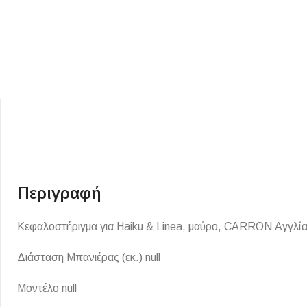
ΕΙΔΟΣ ΠΛΑΚΙΔΙΩΝ
ΥΦΟΣ ΠΛΑΚΙΔΙΩΝ
Κουζίνας
Πέτρα
Περιγραφή
Εσωτερικού Χώρου
Ξύλο
Εξωτερικού Χώρου
Κεφαλοστήριγμα για Haiku & Linea, μαύρο, CARRON Αγγλί
Τσιμέντο
Ντεκόρ - Μπάνιου
Μάρμαρο
Διάσταση Μπανιέρας (εκ.) null
Τοίχου - Δαπέδου Μπάνιου
Μοντέλο null
Πισίνας