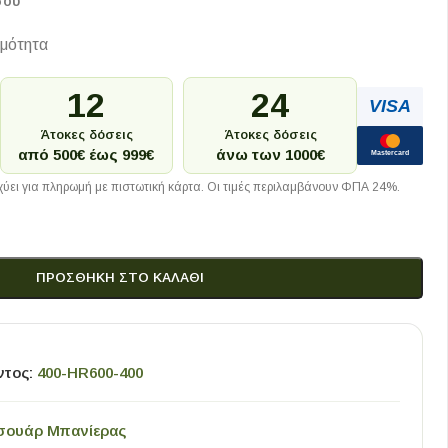
σου
ιμότητα
12
24
VISA
Άτοκες δόσεις
Άτοκες δόσεις
από 500€ έως 999€
άνω των 1000€
Mastercard
ύει για πληρωμή με πιστωτική κάρτα. Οι τιμές περιλαμβάνουν ΦΠΑ 24%.
ΠΡΟΣΘΉΚΗ ΣΤΟ ΚΑΛΆΘΙ
ντος:
400-HR600-400
σουάρ Μπανίερας