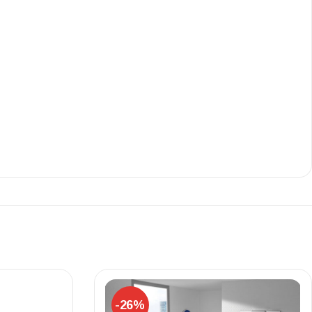
Ι NIGHT LUX MATT 60X120 ΠΡΩΤΗ
ΠΟΙΟΤΗΤΑ
αύρο ματ, μαρμάρινο εφέ, ρεκτιφιέ πλακίδιο πορσελάνης
-26%