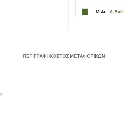
Msku :
A-Bakl
ΠΕΡΙΓΡΑΦΉ
ΚΌΣΤΟΣ ΜΕΤΑΦΟΡΙΚΏΝ
ΧΡΗΣΙΜΑ
Οδηγός Αγοράς Πλακιδίων
Υπολογισμός Αποστατών -Κλίπς
ας