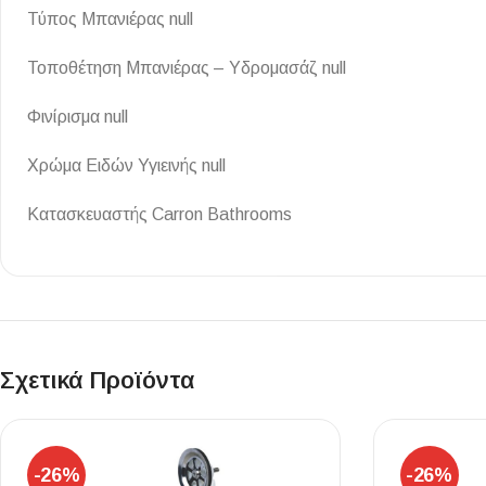
Τύπος Μπανιέρας null
Επένδυσης Τοίχου
Ψηφίδες
Τοποθέτηση Μπανιέρας – Υδρομασάζ null
Ειδικά Τεμάχια
Φινίρισμα null
Χρώμα Ειδών Υγιεινής null
Κατασκευαστής Carron Bathrooms
Σχετικά Προϊόντα
-26%
-26%