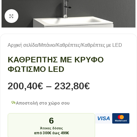
Κλικ για μεγέθυνση
Αρχική σελίδα
/
Μπάνιο
/
Καθρέπτες
/
Καθρέπτες με LED
ΚΑΘΡΈΠΤΗΣ ΜΕ ΚΡΥΦΌ
ΦΩΤΙΣΜΌ LED
200,40
€
–
232,80
€
Αποστολή στο χώρο σου
VISA
6
Mastercard
Άτοκες δόσεις
από 300€ έως 499€