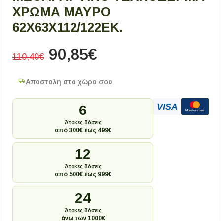
ΧΡΏΜΑ ΜΑΎΡΟ
62X63X112/122ΕΚ.
90,85
€
110,40
€
Αποστολή στο χώρο σου
VISA
6
Mastercard
Άτοκες δόσεις
από 300€ έως 499€
12
Άτοκες δόσεις
από 500€ έως 999€
24
Άτοκες δόσεις
άνω των 1000€