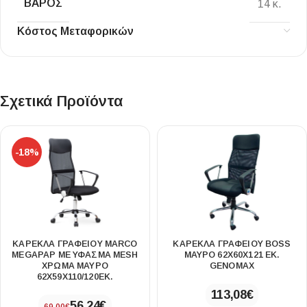
ΒΆΡΟΣ
14 κ.
Κόστος Μεταφορικών
Σχετικά Προϊόντα
-18%
ΚΑΡΈΚΛΑ ΓΡΑΦΕΊΟΥ MARCO
ΚΑΡΈΚΛΑ ΓΡΑΦΕΊΟΥ BOSS
MEGAPAP ΜΕ ΎΦΑΣΜΑ MESH
ΜΑΎΡΟ 62X60X121 ΕΚ.
ΧΡΏΜΑ ΜΑΎΡΟ
GENOMAX
62X59X110/120ΕΚ.
113,08
€
56,24
€