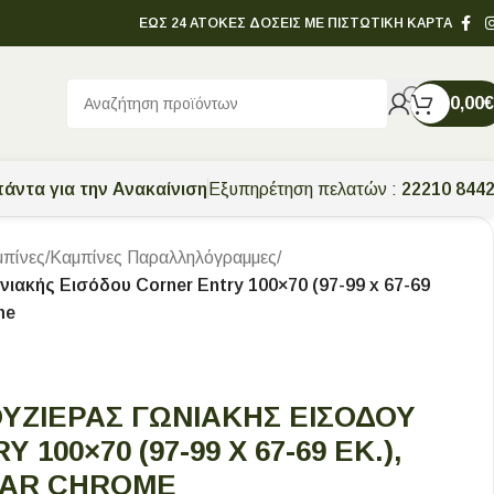
ΕΩΣ 24 ΑΤΟΚΕΣ ΔΟΣΕΙΣ ΜΕ ΠΙΣΤΩΤΙΚΗ ΚΑΡΤΑ
0,00
€
άντα για την Ανακαίνιση
Εξυπηρέτηση πελατών :
22210 844
πίνες
/
Καμπίνες Παραλληλόγραμμες
/
ιακής Εισόδου Corner Entry 100×70 (97-99 x 67-69
me
ΥΖΙΈΡΑΣ ΓΩΝΙΑΚΉΣ ΕΙΣΌΔΟΥ
100×70 (97-99 X 67-69 ΕΚ.),
EAR CHROME