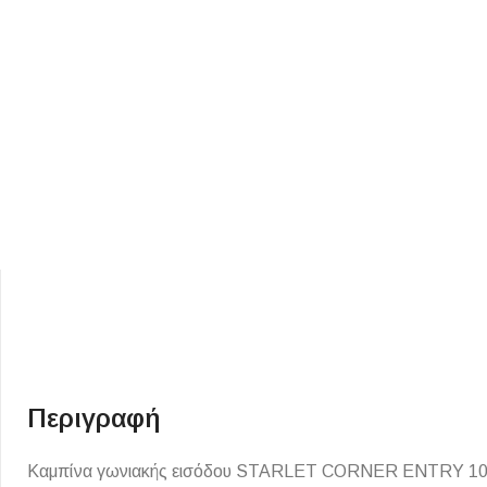
ΕΙΔΟΣ ΠΛΑΚΙΔΙΩΝ
ΥΦΟΣ ΠΛΑΚΙΔΙΩΝ
Κουζίνας
Πέτρα
Εσωτερικού Χώρου
Ξύλο
Εξωτερικού Χώρου
Τσιμέντο
Ντεκόρ - Μπάνιου
Μάρμαρο
Περιγραφή
Τοίχου - Δαπέδου Μπάνιου
Πισίνας
Καμπίνα γωνιακής εισόδου STARLET CORNER ENTRY 10070 με