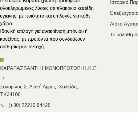
Η εταιρεία Καραπαζβάντη προσφέρει
Ιστορικό Πα
ολοκληρωμένες λύσεις σε πλακάκια και είδη
Επεξεργασία
υγιεινής, με ποιότητα και επιλογές για κάθε
χώρο.
Λίστα Αγαπ
Ιδανική επιλογή για ανακαίνιση μπάνιου ή
Το καλάθι μο
κουζίνας, με προϊόντα που συνδυάζουν
αισθητική και αντοχή.
🏢
ΚΑΡΑΠΑΖΒΑΝΤΗ Ι ΜΟΝΟΠΡΟΣΩΠΗ Ι.Κ.Ε.
📍
Σαλαμίνος 2, Λιανή Άμμος, Χαλκίδα,
ΤΚ34100
📞
(+30) 22210 84428
✉️
info@megakarapazvantis.gr
Megakarapazvantis.gr
- Copyright ©2026 | Created by Kyriak