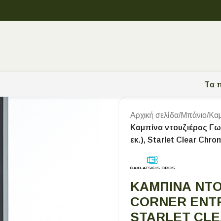
Tα π
Αρχική σελίδα
/
Μπάνιο
/
Καμ
Καμπίνα ντουζιέρας Γων
εκ.), Starlet Clear Chro
ΚΑΜΠΊΝΑ ΝΤΟ
CORNER ENTRY 
STARLET CL