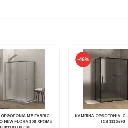
-46%
 ΟΡΘΟΓΏΝΙΑ ΜΕ FABRIC
ΚΑΜΠΙΝΑ ΟΡΘΟΓΩΝΙΑ ICL 
Ο NEW FLORA 100 ΧΡΩΜΈ
ICS 111G/90
80X110X180CM