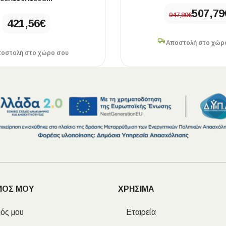
507,79
947,80
€
421,56
€
Αποστολή στο χώρ
οστολή στο χώρο σου
ΜΟΣ ΜΟΥ
ΧΡΗΣΙΜΑ
ός μου
Εταιρεία