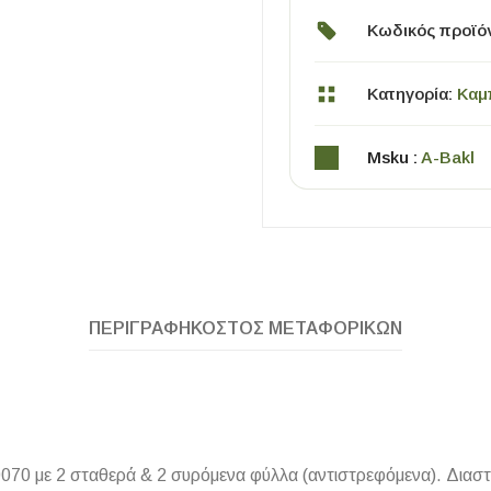
Κωδικός προϊό
Κατηγορία:
Καμ
Msku :
A-Bakl
ΧΡΗΣΙΜΑ
Οδηγός Αγοράς Πλακιδίων
Υπολογισμός Αποστατών -Κλίπς
ΠΕΡΙΓΡΑΦΉ
ΚΌΣΤΟΣ ΜΕΤΑΦΟΡΙΚΏΝ
 2 σταθερά & 2 συρόμενα φύλλα (αντιστρεφόμενα). Διαστάσει