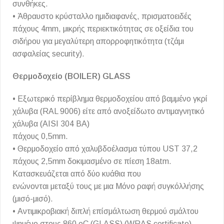
συνθήκες.
• Άθραυστο κρύσταλλο ημιδιαφανές, πρισματοειδές
πάχους 4mm, μικρής περιεκτικότητας σε οξείδια του
σιδήρου για μεγαλύτερη απορροφητικότητα (τζάμι
ασφαλείας security).
Θερμοδοχείο (BOILER) GLASS
• Εξωτερικό περίβλημα θερμοδοχείου από βαμμένο γκρί
χάλυβα (RAL 9006) είτε από ανοξείδωτο αντιμαγνητικό
χάλυβα (AISI 304 BA)
πάχους 0,5mm.
• Θερμοδοχείο από χαλυβδοέλασμα τύπου UST 37,2
πάχους 2,5mm δοκιμασμένο σε πίεση 18atm.
Κατασκευάζεται από δύο κυάθια που
ενώνονται μεταξύ τους με μια Μόνο ραφή συγκόλλήσης
(μισό-μισό).
• Αντιμικροβιακή διπλή επίσμάλτωση θερμού σμάλτου
ψημένο στους 860 οC (GLASS) (WRAS certificate),