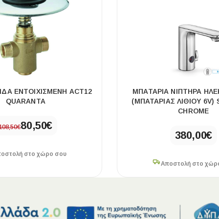
ΔΑ ΕΝΤΟΙΧΙΣΜΕΝΗ ACT12
ΜΠΑΤΑΡΊΑ ΝΙΠΤΉΡΑ ΗΛ
QUARANTA
(ΜΠΑΤΑΡΊΑΣ ΛΙΘΊΟΥ 6V)
CHROME
80,50
€
108,50
€
380,00
€
οστολή στο χώρο σου
Αποστολή στο χώρ