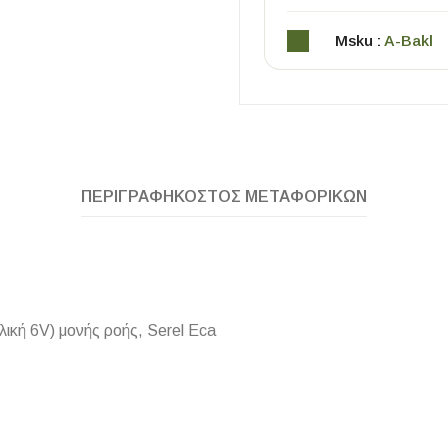
Msku :
A-Bakl
ΠΕΡΙΓΡΑΦΉ
ΚΌΣΤΟΣ ΜΕΤΑΦΟΡΙΚΏΝ
ΧΡΗΣΙΜΑ
Οδηγός Αγοράς Πλακιδίων
Υπολογισμός Αποστατών -Κλίπς
λική 6V) μονής ροής, Serel Eca