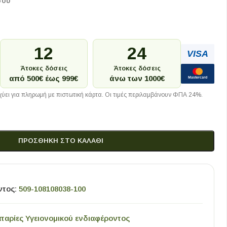
σου
12
24
VISA
Άτοκες δόσεις
Άτοκες δόσεις
από 500€ έως 999€
άνω των 1000€
Mastercard
ύει για πληρωμή με πιστωτική κάρτα. Οι τιμές περιλαμβάνουν ΦΠΑ 24%.
ΠΡΟΣΘΉΚΗ ΣΤΟ ΚΑΛΆΘΙ
ντος:
509-108108038-100
ταρίες Υγειονομικού ενδιαφέροντος