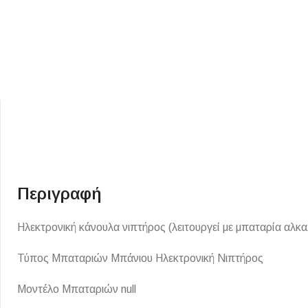
ΕΙΔΟΣ ΠΛΑΚΙΔΙΩΝ
ΥΦΟΣ ΠΛΑΚΙΔΙΩΝ
Κουζίνας
Πέτρα
Περιγραφή
Εσωτερικού Χώρου
Ξύλο
Εξωτερικού Χώρου
Ηλεκτρονική κάνουλα νιπτήρος (λειτουργεί με μπαταρία αλκα
Τσιμέντο
Ντεκόρ - Μπάνιου
Μάρμαρο
Τύπος Μπαταριών Μπάνιου Ηλεκτρονική Νιπτήρος
Τοίχου - Δαπέδου Μπάνιου
Μοντέλο Μπαταριών null
Πισίνας