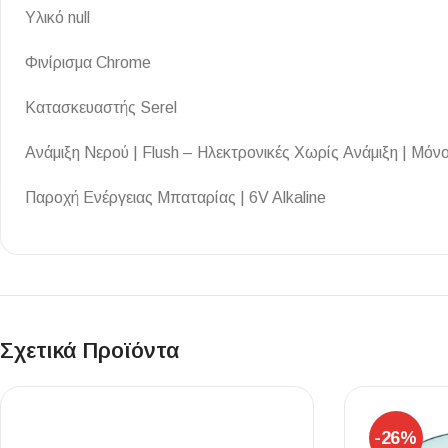
Υλικό null
Επένδυσης Τοίχου
Ψηφίδες
Φινίρισμα Chrome
Ειδικά Τεμάχια
Κατασκευαστής Serel
Ανάμιξη Νερού | Flush – Ηλεκτρονικές Χωρίς Ανάμιξη | Μόν
Παροχή Ενέργειας Μπαταρίας | 6V Alkaline
Σχετικά Προϊόντα
-26%