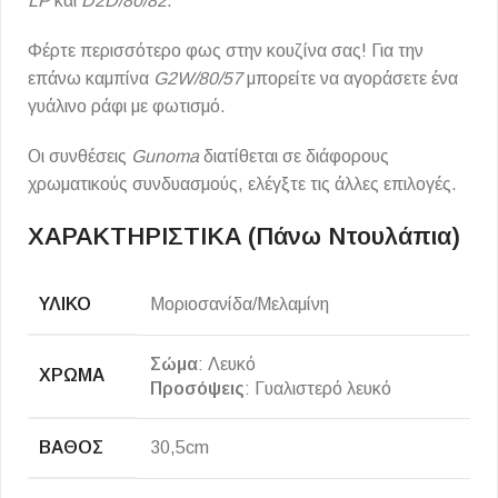
LP
και
D2D/80/82
.
Φέρτε περισσότερο φως στην κουζίνα σας! Για την
επάνω καμπίνα
G2W/80/57
μπορείτε να αγοράσετε ένα
γυάλινο ράφι με φωτισμό.
Οι συνθέσεις
Gunoma
διατίθεται σε διάφορους
χρωματικούς συνδυασμούς, ελέγξτε τις άλλες επιλογές.
ΧΑΡΑΚΤΗΡΙΣΤΙΚΑ (πάνω Ντουλάπια)
ΥΛΙΚΌ
Μοριοσανίδα/Μελαμίνη
Σώμα
: Λευκό
ΧΡΏΜΑ
Προσόψεις
: Γυαλιστερό λευκό
ΒΆΘΟΣ
30,5cm