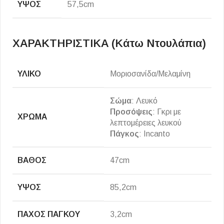
ΎΨΟΣ
57,5cm
ΧΑΡΑΚΤΗΡΙΣΤΙΚΑ (κάτω Ντουλάπια)
ΥΛΙΚΌ
Μοριοσανίδα/Μελαμίνη
Σώμα
: Λευκό
Προσόψεις
: Γκρι με
ΧΡΏΜΑ
λεπτομέρειες λευκού
Πάγκος
: Incanto
ΒΆΘΟΣ
47cm
ΎΨΟΣ
85,2cm
ΠΆΧΟΣ ΠΆΓΚΟΥ
3,2cm