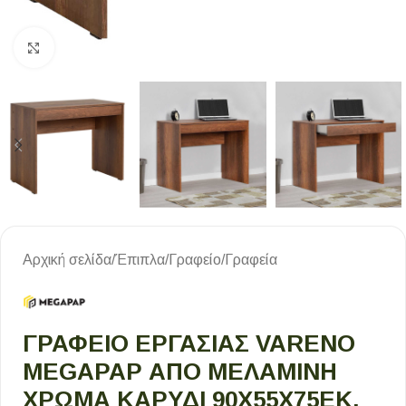
Κλικ για μεγέθυνση
Αρχική σελίδα
/
Έπιπλα
/
Γραφείο
/
Γραφεία
ΓΡΑΦΕΊΟ ΕΡΓΑΣΊΑΣ VARENO
MEGAPAP ΑΠΌ ΜΕΛΑΜΊΝΗ
ΧΡΏΜΑ ΚΑΡΥΔΊ 90X55X75ΕΚ.