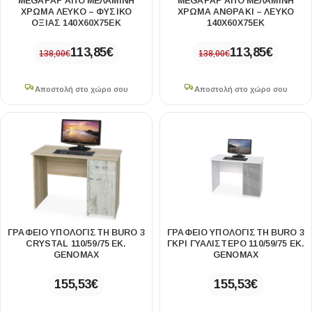
MEGAPAP ΑΠΌ ΜΕΛΑΜΊΝΗ
MEGAPAP ΑΠΌ ΜΕΛΑΜΊΝΗ
ΧΡΏΜΑ ΛΕΥΚΌ – ΦΥΣΙΚΌ
ΧΡΏΜΑ ΑΝΘΡΑΚΊ – ΛΕΥΚΌ
ΟΞΙΆΣ 140X60X75ΕΚ
140X60X75ΕΚ
113,85
€
113,85
€
138,00
€
138,00
€
Αποστολή στο χώρο σου
Αποστολή στο χώρο σου
ΓΡΑΦΕΊΟ ΥΠΟΛΟΓΙΣΤΉ BURO 3
ΓΡΑΦΕΊΟ ΥΠΟΛΟΓΙΣΤΉ BURO 3
CRYSTAL 110/59/75 ΕΚ.
ΓΚΡΙ ΓΥΑΛΙΣΤΕΡΌ 110/59/75 ΕΚ.
GENOMAX
GENOMAX
155,53
€
155,53
€