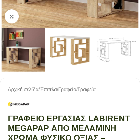
Κλικ για μεγέθυνση
Αρχική σελίδα
/
Έπιπλα
/
Γραφείο
/
Γραφεία
ΓΡΑΦΕΊΟ ΕΡΓΑΣΊΑΣ LABIRENT
MEGAPAP ΑΠΌ ΜΕΛΑΜΊΝΗ
ΧΡΏΜΑ ΦΥΣΙΚΌ ΟΞΙΆΣ –