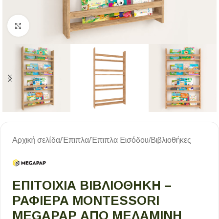
Κλικ για μεγέθυνση
Αρχική σελίδα
/
Έπιπλα
/
Έπιπλα Εισόδου
/
Βιβλιοθήκες
ΕΠΙΤΟΊΧΙΑ ΒΙΒΛΙΟΘΉΚΗ –
ΡΑΦΙΈΡΑ MONTESSORI
MEGAPAP ΑΠΌ ΜΕΛΑΜΊΝΗ