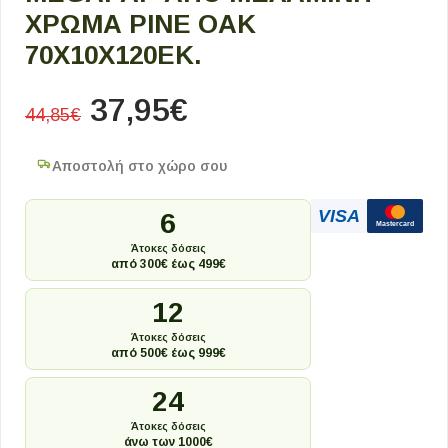
ΧΡΏΜΑ PINE OAK
70X10X120ΕΚ.
37,95
€
44,85
€
Αποστολή στο χώρο σου
VISA
6
Mastercard
Άτοκες δόσεις
από 300€ έως 499€
12
Άτοκες δόσεις
από 500€ έως 999€
24
Άτοκες δόσεις
άνω των 1000€