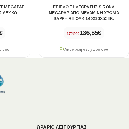
OT MEGAPAP
ΈΠΙΠΛΟ ΤΗΛΕΌΡΑΣΗΣ SIRONA
Α ΛΕΥΚΌ
MEGAPAP ΑΠΌ ΜΕΛΑΜΊΝΗ ΧΡΏΜΑ
SAPPHIRE OAK 140X30X55ΕΚ.
€
136,85
€
172,50
€
ο σου
Αποστολή στο χώρο σου
ΩΡΑΡΙΟ ΛΕΙΤΟΥΡΓΙΑΣ