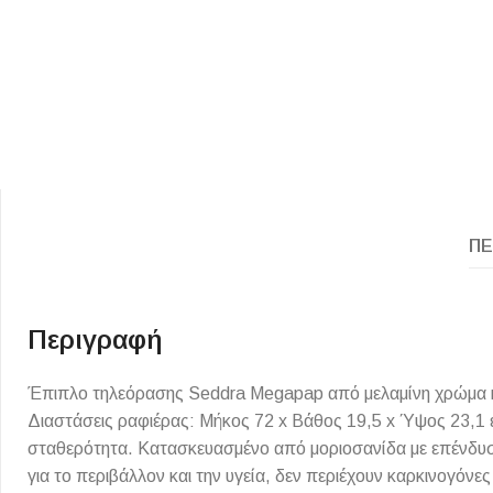
ΠΕ
ΕΙΔΟΣ ΠΛΑΚΙΔΙΩΝ
ΥΦΟΣ ΠΛΑΚΙΔΙΩΝ
Κουζίνας
Πέτρα
Εσωτερικού Χώρου
Ξύλο
Περιγραφή
Εξωτερικού Χώρου
Τσιμέντο
Έπιπλο τηλεόρασης Seddra Megapap από μελαμίνη χρώμα κα
Ντεκόρ - Μπάνιου
Μάρμαρο
Διαστάσεις ραφιέρας: Μήκος 72 x Βάθος 19,5 x Ύψος 23,1 ε
Τοίχου - Δαπέδου Μπάνιου
σταθερότητα. Κατασκευασμένο από μοριοσανίδα με επένδυση
Πισίνας
για το περιβάλλον και την υγεία, δεν περιέχουν καρκινογόν