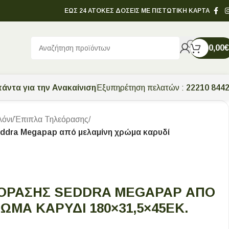
ΕΩΣ 24 ΑΤΟΚΕΣ ΔΟΣΕΙΣ ΜΕ ΠΙΣΤΩΤΙΚΗ ΚΑΡΤΑ
0,00
€
άντα για την Ανακαίνιση
Εξυπηρέτηση πελατών :
22210 844
λόνι
/
Έπιπλα Τηλεόρασης
/
ddra Megapap από μελαμίνη χρώμα καρυδί
ΕΌΡΑΣΗΣ SEDDRA MEGAPAP ΑΠΌ
ΏΜΑ ΚΑΡΥΔΊ 180×31,5×45ΕΚ.