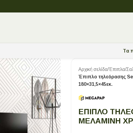
Tα π
Αρχική σελίδα
/
Έπιπλα
/
Σα
Έπιπλο τηλεόρασης Se
180×31,5×45εκ.
ΈΠΙΠΛΟ ΤΗΛ
ΜΕΛΑΜΊΝΗ ΧΡ