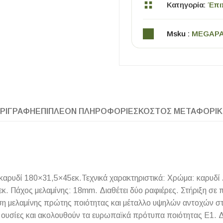
Κατηγορία:
Έπι
Msku :
MEGAP
ΡΙΓΡΑΦΉ
ΕΠΙΠΛΈΟΝ ΠΛΗΡΟΦΟΡΊΕΣ
ΚΌΣΤΟΣ ΜΕΤΑΦΟΡΙ
ΧΡΗΣΙΜΑ
Οδηγός Αγοράς Πλακιδίων
Υπολογισμός Αποστατών -Κλίπς
ρυδί 180×31,5×45εκ.Τεχνικά χαρακτηριστικά: Χρώμα: καρυδί Δ
κ. Πάχος μελαμίνης: 18mm. Διαθέτει δύο ραφιέρες. Στήριξη σε
 μελαμίνης πρώτης ποιότητας και μέταλλο υψηλών αντοχών στη
ες ουσίες και ακολουθούν τα ευρωπαϊκά πρότυπα ποιότητας Ε1. Δ