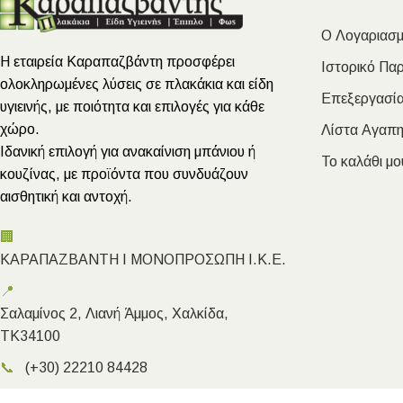
Ο Λογαριασμ
Η εταιρεία Καραπαζβάντη προσφέρει
Ιστορικό Πα
ολοκληρωμένες λύσεις σε πλακάκια και είδη
Επεξεργασία
υγιεινής, με ποιότητα και επιλογές για κάθε
χώρο.
Λίστα Αγαπ
Ιδανική επιλογή για ανακαίνιση μπάνιου ή
Το καλάθι μο
κουζίνας, με προϊόντα που συνδυάζουν
αισθητική και αντοχή.
🏢
ΚΑΡΑΠΑΖΒΑΝΤΗ Ι ΜΟΝΟΠΡΟΣΩΠΗ Ι.Κ.Ε.
📍
Σαλαμίνος 2, Λιανή Άμμος, Χαλκίδα,
ΤΚ34100
📞
(+30) 22210 84428
✉️
info@megakarapazvantis.gr