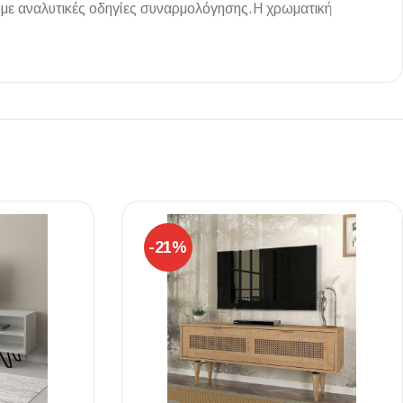
 με αναλυτικές οδηγίες συναρμολόγησης.Η χρωματική
Ι NIGHT LUX MATT 60X120 ΠΡΩΤΗ
ΠΟΙΟΤΗΤΑ
αύρο ματ, μαρμάρινο εφέ, ρεκτιφιέ πλακίδιο πορσελάνης
-21%