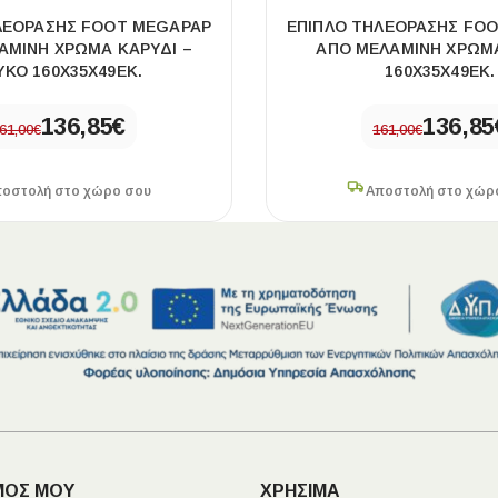
ΛΕΌΡΑΣΗΣ FOOT MEGAPAP
ΈΠΙΠΛΟ ΤΗΛΕΌΡΑΣΗΣ FO
ΑΜΊΝΗ ΧΡΏΜΑ ΚΑΡΥΔΊ –
ΑΠΌ ΜΕΛΑΜΊΝΗ ΧΡΏΜ
ΥΚΌ 160X35X49ΕΚ.
160X35X49ΕΚ.
136,85
€
136,85
61,00
€
161,00
€
οστολή στο χώρο σου
Αποστολή στο χώρ
ΜΟΣ ΜΟΥ
ΧΡΗΣΙΜΑ