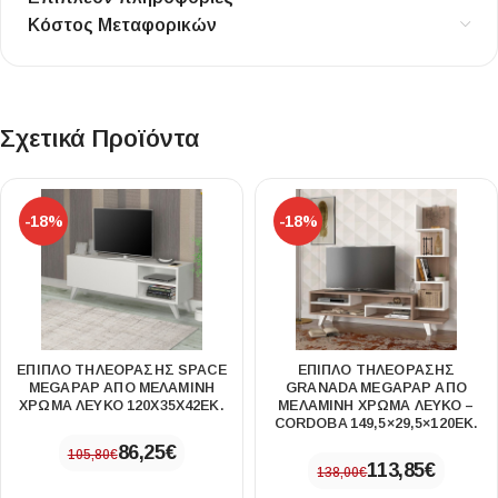
Κόστος Μεταφορικών
Σχετικά Προϊόντα
-18%
-18%
ΈΠΙΠΛΟ ΤΗΛΕΌΡΑΣΗΣ SPACE
ΈΠΙΠΛΟ ΤΗΛΕΌΡΑΣΗΣ
MEGAPAP ΑΠΌ ΜΕΛΑΜΊΝΗ
GRANADA MEGAPAP ΑΠΌ
ΧΡΏΜΑ ΛΕΥΚΌ 120X35X42ΕΚ.
ΜΕΛΑΜΊΝΗ ΧΡΏΜΑ ΛΕΥΚΌ –
CORDOBA 149,5×29,5×120ΕΚ.
86,25
€
105,80
€
113,85
€
138,00
€