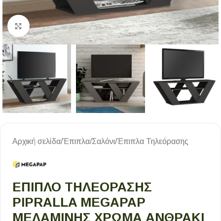
Κλικ για μεγέθυνση
Αρχική σελίδα
/
Έπιπλα
/
Σαλόνι
/
Έπιπλα Τηλεόρασης
ΈΠΙΠΛΟ ΤΗΛΕΌΡΑΣΗΣ
PIPRALLA MEGAPAP
ΜΕΛΑΜΊΝΗΣ ΧΡΏΜΑ ΑΝΘΡΑΚΊ