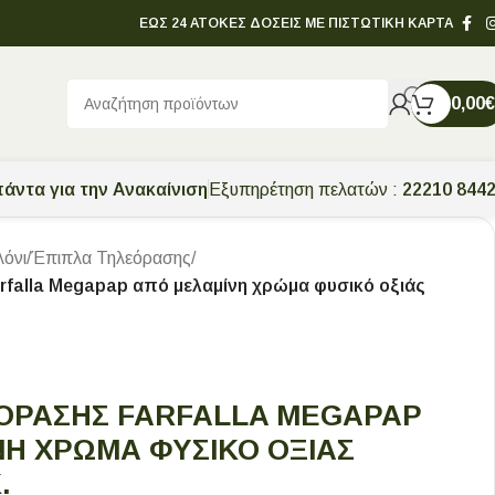
ΕΩΣ 24 ΑΤΟΚΕΣ ΔΟΣΕΙΣ ΜΕ ΠΙΣΤΩΤΙΚΗ ΚΑΡΤΑ
0,00
€
άντα για την Ανακαίνιση
Εξυπηρέτηση πελατών :
22210 844
λόνι
/
Έπιπλα Τηλεόρασης
/
falla Megapap από μελαμίνη χρώμα φυσικό οξιάς
ΌΡΑΣΗΣ FARFALLA MEGAPAP
Η ΧΡΏΜΑ ΦΥΣΙΚΌ ΟΞΙΆΣ
.