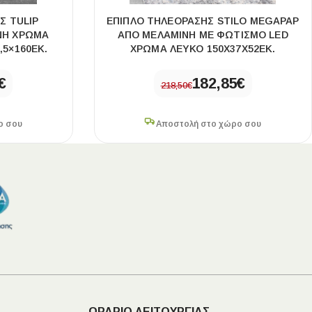
Σ TULIP
ΈΠΙΠΛΟ ΤΗΛΕΌΡΑΣΗΣ STILO MEGAPAP
ΝΗ ΧΡΏΜΑ
ΑΠΌ ΜΕΛΑΜΊΝΗ ΜΕ ΦΩΤΙΣΜΌ LED
,5×160ΕΚ.
ΧΡΏΜΑ ΛΕΥΚΌ 150X37X52ΕΚ.
€
182,85
€
218,50
€
ο σου
Αποστολή στο χώρο σου
ΩΡΑΡΙΟ ΛΕΙΤΟΥΡΓΙΑΣ