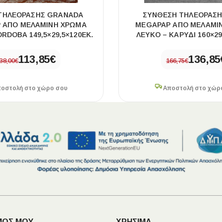
 ΤΗΛΕΌΡΑΣΗΣ GRANADA
ΣΎΝΘΕΣΗ ΤΗΛΕΌΡΑΣΗ
 ΑΠΌ ΜΕΛΑΜΊΝΗ ΧΡΏΜΑ
MEGAPAP ΑΠΌ ΜΕΛΑΜΊ
RDOBA 149,5×29,5×120ΕΚ.
ΛΕΥΚΌ – ΚΑΡΥΔΊ 160×29
113,85
€
136,85
38,00
€
166,75
€
οστολή στο χώρο σου
Αποστολή στο χώρ
ΜΟΣ ΜΟΥ
ΧΡΗΣΙΜΑ