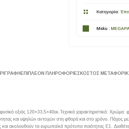
Κατηγορία:
Έπι
Msku :
MEGAP
ΧΡΗΣΙΜΑ
ΡΙΓΡΑΦΉ
ΕΠΙΠΛΈΟΝ ΠΛΗΡΟΦΟΡΊΕΣ
ΚΌΣΤΟΣ ΜΕΤΑΦΟΡΙ
Οδηγός Αγοράς Πλακιδίων
Υπολογισμός Αποστατών -Κλίπς
υσικό οξιάς 120×33,5×40εκ.Τεχνικά χαρακτηριστικά: Χρώμα: φυ
τητας και υψηλών αντοχών στη φθορά και στο χρόνο. Πάχος μελ
ίες και ακολουθούν τα ευρωπαϊκά πρότυπα ποιότητας Ε1. Διαθέ