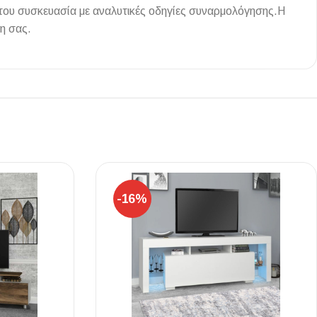
 του συσκευασία με αναλυτικές οδηγίες συναρμολόγησης.Η
η σας.
Ι NIGHT LUX MATT 60X120 ΠΡΩΤΗ
ΠΟΙΟΤΗΤΑ
αύρο ματ, μαρμάρινο εφέ, ρεκτιφιέ πλακίδιο πορσελάνης
-16%