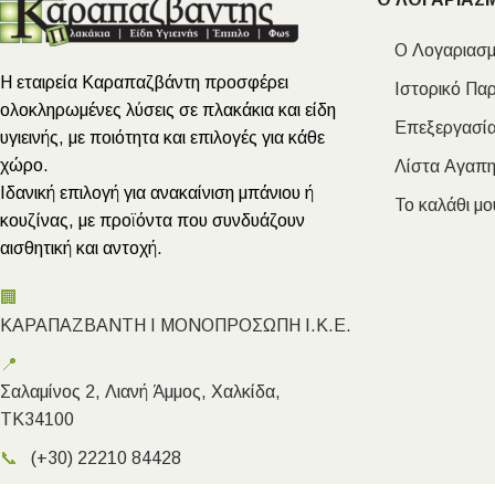
Ο Λογαριασμ
Η εταιρεία Καραπαζβάντη προσφέρει
Ιστορικό Πα
ολοκληρωμένες λύσεις σε πλακάκια και είδη
Επεξεργασία
υγιεινής, με ποιότητα και επιλογές για κάθε
χώρο.
Λίστα Αγαπ
Ιδανική επιλογή για ανακαίνιση μπάνιου ή
Το καλάθι μο
κουζίνας, με προϊόντα που συνδυάζουν
αισθητική και αντοχή.
🏢
ΚΑΡΑΠΑΖΒΑΝΤΗ Ι ΜΟΝΟΠΡΟΣΩΠΗ Ι.Κ.Ε.
📍
Σαλαμίνος 2, Λιανή Άμμος, Χαλκίδα,
ΤΚ34100
📞
(+30) 22210 84428