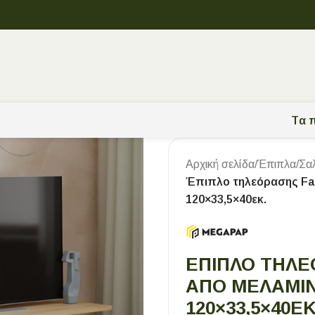
Tα π
Αρχική σελίδα
/
Έπιπλα
/
Σα
Έπιπλο τηλεόρασης Far
120×33,5×40εκ.
ΈΠΙΠΛΟ ΤΗΛΕ
ΑΠΌ ΜΕΛΑΜΊΝ
120×33,5×40ΕΚ