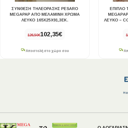
ΣΎΝΘΕΣΗ ΤΗΛΕΌΡΑΣΗΣ PESARO
ΈΠΙΠΛΟ
MEGAPAP ΑΠΌ ΜΕΛΑΜΊΝΗ ΧΡΏΜΑ
MEGAPAP
ΛΕΥΚΌ 165X25X91,3ΕΚ.
ΛΕΥΚΌ – CO
102,35
€
126,50
€
1
Αποστολή στο χώρο σου
Απ
Ο ΛΟΓΑΡΙΑΣ