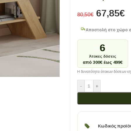
67,85
€
80,50
€
Αποστολή στο χώρο 
6
Άτοκες δόσεις
από 300€ έως 499€
Η δυνατότητα άτοκων δόσεων ισχ
-
+
Κωδικός προϊό