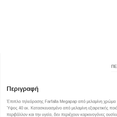
ΕΙΔΟΣ ΠΛΑΚΙΔΙΩΝ
ΥΦΟΣ ΠΛΑΚΙΔΙΩΝ
ΠΕ
Κουζίνας
Πέτρα
Εσωτερικού Χώρου
Ξύλο
Εξωτερικού Χώρου
Τσιμέντο
Περιγραφή
Ντεκόρ - Μπάνιου
Μάρμαρο
Έπιπλο τηλεόρασης Farfalla Megapap από μελαμίνη χρώμα φ
Τοίχου - Δαπέδου Μπάνιου
Ύψος 40 εκ. Κατασκευασμένο από μελαμίνη εξαιρετικής ποιό
Πισίνας
περιβάλλον και την υγεία, δεν περιέχουν καρκινογόνες ουσ