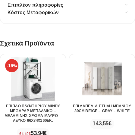
Επιπλέον πληροφορίες
Κόστος Μεταφορικών
Σχετικά Προϊόντα
-16%
ΈΠΙΠΛΟ ΠΛΥΝΤΗΡΊΟΥ MINDY
ΕΠΙΔΑΠΕΔΙΑ ΣΤΗΛΗ ΜΠΑΝΙΟΥ
MEGAPAP ΜΕΤΑΛΛΙΚΌ –
30CM BEIGE – GRAY – WHITE
ΜΕΛΑΜΊΝΗΣ ΧΡΏΜΑ ΜΑΎΡΟ –
ΛΕΥΚΌ 66X34X160ΕΚ.
143,55
€
53,94
€
64,40
€