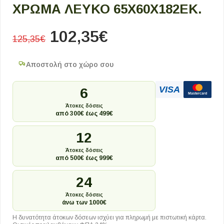
ΧΡΏΜΑ ΛΕΥΚΌ 65X60X182ΕΚ.
102,35
€
125,35
€
Αποστολή στο χώρο σου
VISA
6
Mastercard
Άτοκες δόσεις
από 300€ έως 499€
12
Άτοκες δόσεις
από 500€ έως 999€
24
Άτοκες δόσεις
άνω των 1000€
Η δυνατότητα άτοκων δόσεων ισχύει για πληρωμή με πιστωτική κάρτα.