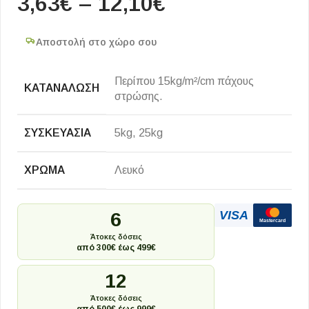
3,63
€
–
12,10
€
Αποστολή στο χώρο σου
Περίπου 15kg/m²/cm πάχους
ΚΑΤΑΝΆΛΩΣΗ
στρώσης.
ΣΥΣΚΕΥΑΣΊΑ
5kg, 25kg
ΧΡΏΜΑ
Λευκό
VISA
6
Mastercard
Άτοκες δόσεις
από 300€ έως 499€
12
Άτοκες δόσεις