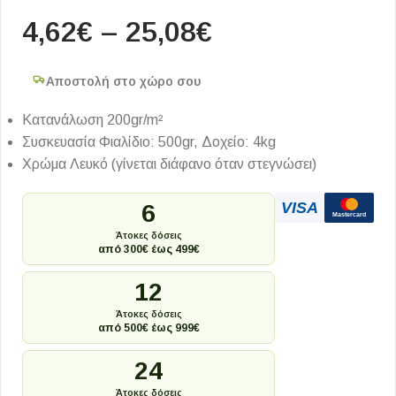
4,62
€
–
25,08
€
Αποστολή στο χώρο σου
Κατανάλωση 200gr/m²
Συσκευασία Φιαλίδιο: 500gr, Δοχείο: 4kg
Χρώμα Λευκό (γίνεται διάφανο όταν στεγνώσει)
VISA
6
Mastercard
Άτοκες δόσεις
από 300€ έως 499€
12
Άτοκες δόσεις
από 500€ έως 999€
24
Άτοκες δόσεις