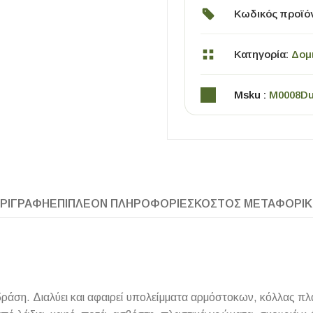
Κωδικός προϊό
Κατηγορία:
Δομ
Msku :
M0008D
ΧΡΗΣΙΜΑ
Οδηγός Αγοράς Πλακιδίων
ΡΙΓΡΑΦΉ
ΕΠΙΠΛΈΟΝ ΠΛΗΡΟΦΟΡΊΕΣ
ΚΌΣΤΟΣ ΜΕΤΑΦΟΡΙ
Υπολογισμός Αποστατών -Κλίπς
ράση. Διαλύει και αφαιρεί υπολείμματα αρμόστοκων, κόλλας πλα