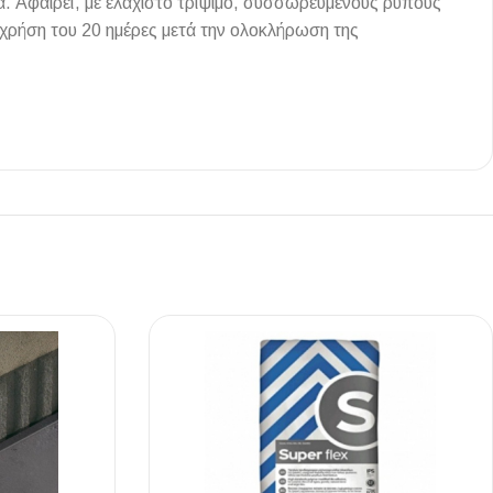
ά. Αφαιρεί, με ελάχιστο τρίψιμο, συσσωρευμένους ρύπους
 χρήση του 20 ημέρες μετά την ολοκλήρωση της
Ι NIGHT LUX MATT 60X120 ΠΡΩΤΗ
ΠΟΙΟΤΗΤΑ
αύρο ματ, μαρμάρινο εφέ, ρεκτιφιέ πλακίδιο πορσελάνης