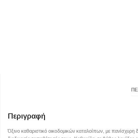
ΕΙΔΟΣ ΠΛΑΚΙΔΙΩΝ
ΥΦΟΣ ΠΛΑΚΙΔΙΩΝ
Κουζίνας
Πέτρα
ΠΕ
Εσωτερικού Χώρου
Ξύλο
Εξωτερικού Χώρου
Τσιμέντο
Ντεκόρ - Μπάνιου
Μάρμαρο
Περιγραφή
Τοίχου - Δαπέδου Μπάνιου
Όξινο καθαριστικό οικοδομικών καταλοίπων, με πανίσχυρη δ
Πισίνας