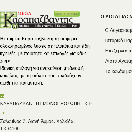
Ο ΛΟΓΑΡΙΑΣ
Ο Λογαριασμ
Η εταιρεία Καραπαζβάντη προσφέρει
Ιστορικό Πα
ολοκληρωμένες λύσεις σε πλακάκια και είδη
Επεξεργασία
υγιεινής, με ποιότητα και επιλογές για κάθε
χώρο.
Λίστα Αγαπ
Ιδανική επιλογή για ανακαίνιση μπάνιου ή
Το καλάθι μο
κουζίνας, με προϊόντα που συνδυάζουν
αισθητική και αντοχή.
🏢
ΚΑΡΑΠΑΖΒΑΝΤΗ Ι ΜΟΝΟΠΡΟΣΩΠΗ Ι.Κ.Ε.
📍
Σαλαμίνος 2, Λιανή Άμμος, Χαλκίδα,
ΤΚ34100