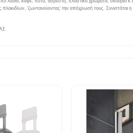
από λάδια, καφέ, ποτά, ασβέστη, πλαστικά χρώματα, σκουριά κ.
 πλακιδίων, ‘ζωντανεύοντας’ την απόχρωσή τους. Συνιστάται η
ΑΣ
ΠΛΑΚΑΚ
Μοντέρνο μ
ΔΕΣ ΤΟ