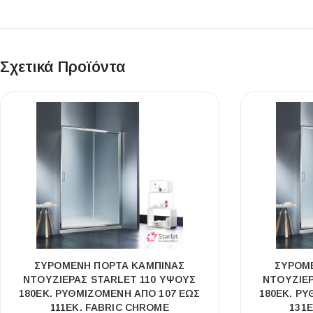
Σχετικά Προϊόντα
ΣΥΡΌΜΕΝΗ ΠΌΡΤΑ ΚΑΜΠΊΝΑΣ
ΣΥΡΌΜ
ΝΤΟΥΖΙΈΡΑΣ STARLET 110 ΎΨΟΥΣ
ΝΤΟΥΖΙΈΡ
180ΕΚ. ΡΥΘΜΙΖΌΜΕΝΗ ΑΠΌ 107 ΈΩΣ
180ΕΚ. Ρ
111ΕΚ. FABRIC CHROME
131