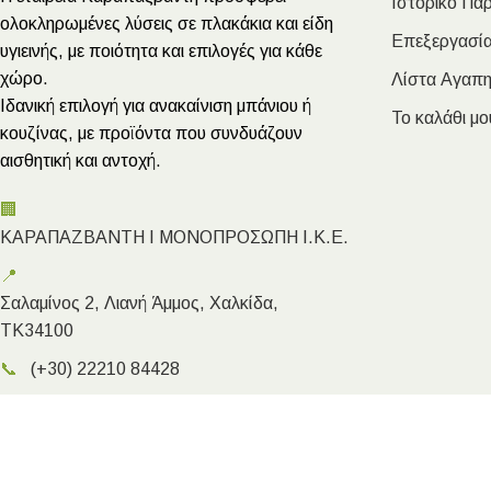
Ιστορικό Πα
ολοκληρωμένες λύσεις σε πλακάκια και είδη
Επεξεργασία
υγιεινής, με ποιότητα και επιλογές για κάθε
χώρο.
Λίστα Αγαπ
Ιδανική επιλογή για ανακαίνιση μπάνιου ή
Το καλάθι μο
κουζίνας, με προϊόντα που συνδυάζουν
αισθητική και αντοχή.
🏢
ΚΑΡΑΠΑΖΒΑΝΤΗ Ι ΜΟΝΟΠΡΟΣΩΠΗ Ι.Κ.Ε.
📍
Σαλαμίνος 2, Λιανή Άμμος, Χαλκίδα,
ΤΚ34100
📞
(+30) 22210 84428
✉️
info@megakarapazvantis.gr
Megakarapazvantis.gr
- Copyright ©2026 | Created by Kyriak