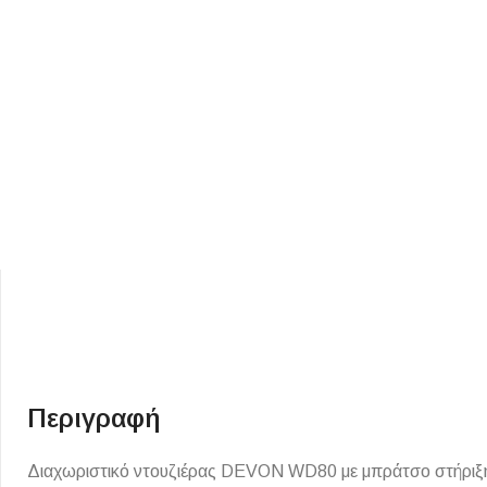
ΕΙΔΟΣ ΠΛΑΚΙΔΙΩΝ
ΥΦΟΣ ΠΛΑΚΙΔΙΩΝ
Κουζίνας
Πέτρα
Εσωτερικού Χώρου
Ξύλο
Εξωτερικού Χώρου
Τσιμέντο
Ντεκόρ - Μπάνιου
Μάρμαρο
Περιγραφή
Τοίχου - Δαπέδου Μπάνιου
Πισίνας
Διαχωριστικό ντουζιέρας DEVON WD80 με μπράτσο στήριξης 1