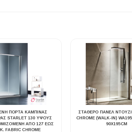
ΕΝΗ ΠΌΡΤΑ ΚΑΜΠΊΝΑΣ
ΣΤΑΘΕΡΌ ΠΆΝΕΛ ΝΤΟΥΖΙ
ΑΣ STARLET 130 ΎΨΟΥΣ
CHROME (WALK-IN) WA195
ΥΘΜΙΖΌΜΕΝΗ ΑΠΌ 127 ΈΩΣ
90Χ195CM
ΕΚ. FABRIC CHROME