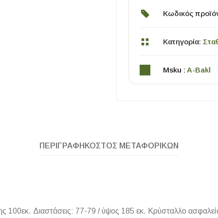
Κωδικός προϊό
Κατηγορία:
Στα
Msku :
A-Bakl
ΧΡΗΣΙΜΑ
Οδηγός Αγοράς Πλακιδίων
Υπολογισμός Αποστατών -Κλίπς
ΠΕΡΙΓΡΑΦΉ
ΚΌΣΤΟΣ ΜΕΤΑΦΟΡΙΚΏΝ
00εκ. Διαστάσεις: 77-79 / ύψος 185 εκ. Κρύσταλλο ασφαλείας 