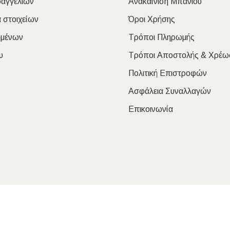
ραγγελιών
Ανακαίνιση Μπάνιου
 στοιχείων
Όροι Χρήσης
ημένων
Τρόποι Πληρωμής
υ
Τρόποι Αποστολής & Χρέω
Πολιτική Επιστροφών
Ασφάλεια Συναλλαγών
Επικοινωνία
oulakis Nikolaos