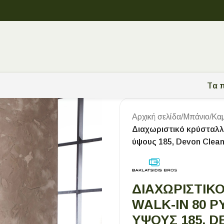
Tα π
Αρχική σελίδα
/
Μπάνιο
/
Καμ
Διαχωριστικό κρύσταλλο
ύψους 185, Devon Clea
ΔΙΑΧΩΡΙΣΤΙΚ
WALK-IN 80 Ρ
ΎΨΟΥΣ 185, 