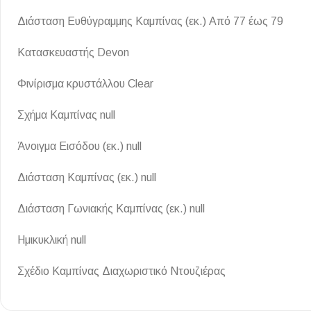
Επένδυσης Τοίχου
Διάσταση Ευθύγραμμης Καμπίνας (εκ.) Από 77 έως 79
Ψηφίδες
Κατασκευαστής Devon
Ειδικά Τεμάχια
Φινίρισμα κρυστάλλου Clear
Σχήμα Καμπίνας null
Άνοιγμα Εισόδου (εκ.) null
Διάσταση Καμπίνας (εκ.) null
Διάσταση Γωνιακής Καμπίνας (εκ.) null
Ημικυκλική null
Σχέδιο Καμπίνας Διαχωριστικό Ντουζιέρας