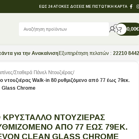
ΕΩΣ 24 ΑΤΟΚΕΣ ΔΟΣΕΙΣ ΜΕ ΠΙΣΤΩΤΙΚΗ ΚΑΡΤΑ
0,00
€
άντα για την Ανακαίνιση
Εξυπηρέτηση πελατών :
22210 844
πίνες
/
Σταθερά Πάνελ Ντουζιέρας
/
 ντουζιέρας Walk-in 80 ρυθμιζόμενo από 77 έως 79εκ.
n Glass Chrome
Ό ΚΡΎΣΤΑΛΛΟ ΝΤΟΥΖΙΈΡΑΣ
ΥΘΜΙΖΌΜΕΝO ΑΠΌ 77 ΈΩΣ 79ΕΚ.
DEVON CLEAN GLASS CHROME