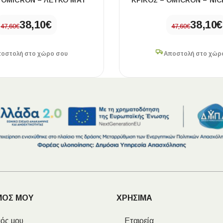
– OMICRON – ΛΕΥΚΟ ΜΑΤ
ΚΡΙΚΟΣ – OMICRON – NI
38,10
€
38,10
€
47,60
€
47,60
€
οστολή στο χώρο σου
Αποστολή στο χώρ
ΜΟΣ ΜΟΥ
ΧΡΗΣΙΜΑ
ός μου
Εταιρεία