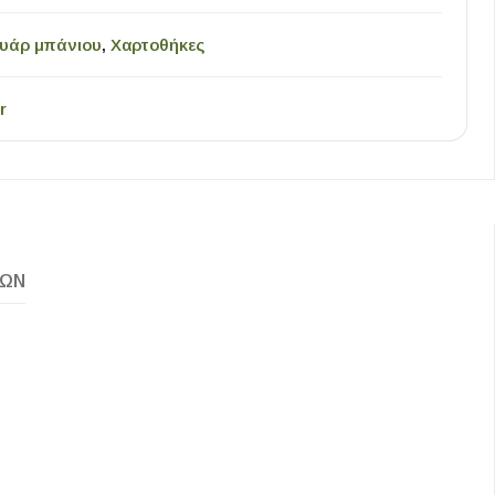
υάρ μπάνιου
,
Χαρτοθήκες
r
ΚΏΝ