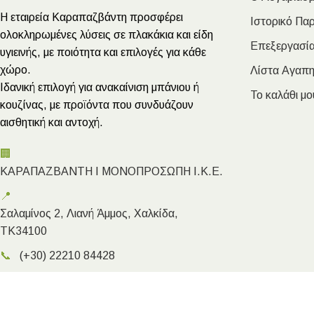
Η εταιρεία Καραπαζβάντη προσφέρει
Ιστορικό Πα
ολοκληρωμένες λύσεις σε πλακάκια και είδη
Επεξεργασία
υγιεινής, με ποιότητα και επιλογές για κάθε
χώρο.
Λίστα Αγαπ
Ιδανική επιλογή για ανακαίνιση μπάνιου ή
Το καλάθι μο
κουζίνας, με προϊόντα που συνδυάζουν
αισθητική και αντοχή.
🏢
ΚΑΡΑΠΑΖΒΑΝΤΗ Ι ΜΟΝΟΠΡΟΣΩΠΗ Ι.Κ.Ε.
📍
Σαλαμίνος 2, Λιανή Άμμος, Χαλκίδα,
ΤΚ34100
📞
(+30) 22210 84428
✉️
info@megakarapazvantis.gr