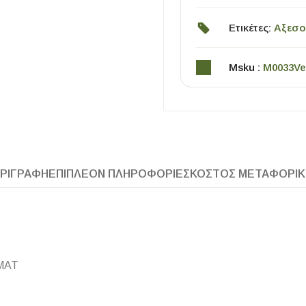
Ετικέτες:
Αξεσο
Msku :
M0033Ve
ΧΡΗΣΙΜΑ
ΡΙΓΡΑΦΉ
ΕΠΙΠΛΈΟΝ ΠΛΗΡΟΦΟΡΊΕΣ
ΚΌΣΤΟΣ ΜΕΤΑΦΟΡΙ
Οδηγός Αγοράς Πλακιδίων
Υπολογισμός Αποστατών -Κλίπς
ΜΑΤ