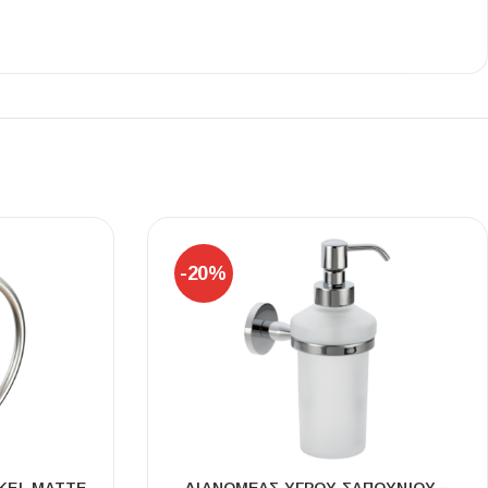
Ι NIGHT LUX MATT 60X120 ΠΡΩΤΗ
ΠΟΙΟΤΗΤΑ
αύρο ματ, μαρμάρινο εφέ, ρεκτιφιέ πλακίδιο πορσελάνης
-20%