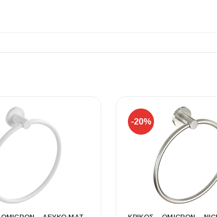
ΠΛΑΚΑΚ
Μοντέρνο μ
ΔΕΣ ΤΟ
-20%