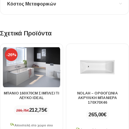
Κόστος Μεταφορικών
Σχετικά Προϊόντα
-26%
ΜΠΑΝΙΟ 160X70CM ΣΙΜΠΛΙΣΙΤΙ
NOLAH – ΟΡΘΟΓΏΝΙΑ
ΛΕΥΚΟ IDEAL
ΑΚΡΥΛΙΚΉ ΜΠΑΝΙΈΡΑ
170X70X46
212,75
€
286,75
€
265,00
€
Αποστολή στο χώρο σου