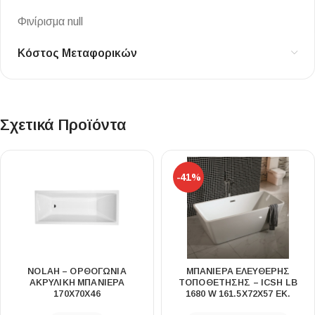
Φινίρισμα null
Κόστος Μεταφορικών
Σχετικά Προϊόντα
-41%
NOLAH – ΟΡΘΟΓΏΝΙΑ
ΜΠΑΝΙΈΡΑ ΕΛΕΎΘΕΡΗΣ
ΑΚΡΥΛΙΚΉ ΜΠΑΝΙΈΡΑ
ΤΟΠΟΘΈΤΗΣΗΣ – ICSH LB
170X70X46
1680 W 161.5X72X57 ΕΚ.