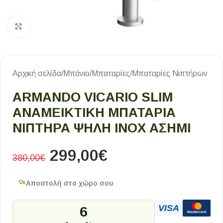
Κλικ για μεγέθυνση
Αρχική σελίδα
/
Μπάνιο
/
Μπαταρίες
/
Μπαταρίες Νιπτήρων
ARMANDO VICARIO SLIM
ΑΝΑΜΕΙΚΤΙΚΉ ΜΠΑΤΑΡΊΑ
ΝΙΠΤΉΡΑ ΨΗΛΉ INOX ΑΣΗΜΊ
299,00
€
380,00
€
Αποστολή στο χώρο σου
VISA
6
Mastercard