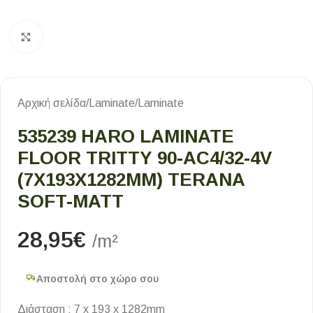
Κλικ για μεγέθυνση
Αρχική σελίδα
/
Laminate
/
Laminate
535239 HARO LAMINATE
FLOOR TRITTY 90-AC4/32-4V
(7X193X1282MM) TERANA
SOFT-MATT
28,95
€
/m²
Αποστολή στο χώρο σου
Διάσταση : 7 x 193 x 1282mm