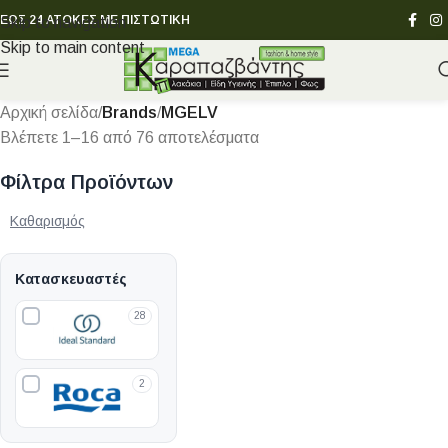
ΕΩΣ 24 ΑΤΟΚΕΣ ΜΕ ΠΙΣΤΩΤΙΚΗ
Skip to navigation
Skip to main content
Αρχική σελίδα
/
Brands
/
MGELV
Βλέπετε 1–16 από 76 αποτελέσματα
Φίλτρα Προϊόντων
Καθαρισμός
Κατασκευαστές
28
2