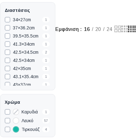
Διαστάσεις
34×27cm
1
37×36.2cm
1
Εμφάνιση
16
20
24
39.5×35.5cm
1
41.3×34cm
1
42.5×34.5cm
2
42.5×34cm
1
42×35cm
1
43.1×35.4cm
1
43×37cm
1
44.5×31cm
1
44.5×35.6cm
1
Χρώμα
44.5×36.5cm
1
Καρυδιά
1
44.5×37cm
1
Λευκό
57
44.6×35cm
1
Τιρκουάζ
4
44.6×36cm
1