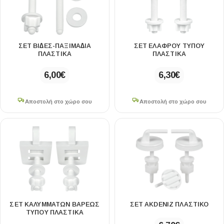
46×36.1cm
1
46×36.5cm
1
46×36cm
3
ΣΕΤ ΒΙ∆ΕΣ-ΠΑΞΙΜΑ∆ΙΑ
ΣΕΤ ΕΛΑΦΡΟΥ ΤΥΠΟΥ
47.5×34.5cm
1
ΠΛΑΣΤΙΚΑ
ΠΛΑΣΤΙΚΑ
47.5×36.8cm
1
6,00
€
6,30
€
47×35.5cm
4
47×35.8cm
1
Αποστολή στο χώρο σου
Αποστολή στο χώρο σου
48.5×35.2cm
1
48×37cm
1
49×35cm
1
49×36cm
1
ΣΕΤ ΚΑΛΥΜΜΑΤΩΝ ΒΑΡΕΩΣ
ΣΕΤ AKDENIZ ΠΛΑΣΤΙΚΟ
ΤΥΠΟΥ ΠΛΑΣΤΙΚΑ