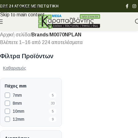
ΕΩΣ 24 ΑΤΟΚΕΣ ΜΕ ΠΙΣΤΩΤΙΚΗ
Skip to navigation
Skip to main content
Αρχική σελίδα
/
Brands
/
M0070NPLAN
Βλέπετε 1–16 από 224 αποτελέσματα
Φίλτρα Προϊόντων
Καθαρισμός
Πάχος mm
7mm
5
8mm
33
10mm
5
12mm
9