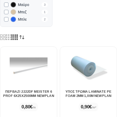
Μαύρο
3
80×2800mm
11
Μπεζ
1
125×17.8cm
1
Μπλε
2
Πράσινο
1
Χρυσό
17
ΠΕΡΒΑΖΙ 2222DF MEISTER 6
ΥΠΟΣΤΡΩΜΑ LAMINATE PE
ΡROF 6Χ25X2500MM NEWPLAN
FOAM 2MM 1,00Μ NEWPLAN
0,80
€
0,90
€
/m
/m²