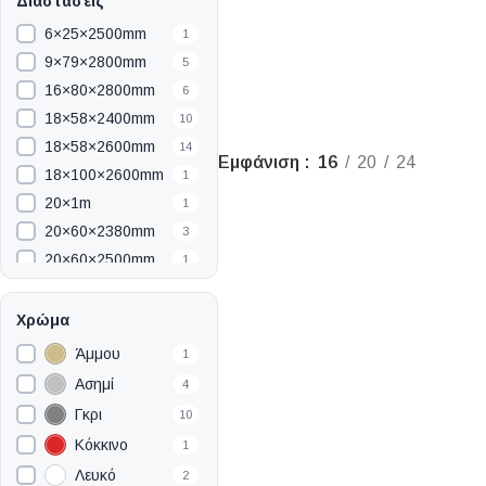
Διαστάσεις
6×25×2500mm
1
9×79×2800mm
5
16×80×2800mm
6
18×58×2400mm
10
18×58×2600mm
14
Εμφάνιση
16
20
24
18×100×2600mm
1
20×1m
1
20×60×2380mm
3
20×60×2500mm
1
22×7×2750mm
1
25×2750mm
1
Χρώμα
29×11×2750mm
1
Άμμου
1
30.5×61cm
1
Ασημί
4
30×30×2750mm
1
Γκρι
10
38×2750mm
1
Κόκκινο
1
60×2400mm
7
Λευκό
2
65×65cm
1