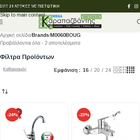
ΕΩΣ 24 ΑΤΟΚΕΣ ΜΕ ΠΙΣΤΩΤΙΚΗ
Skip to navigation
Skip to main content
Αρχική σελίδα
/
Brands
/
M0060BOUG
Προβάλλονται όλα - 2 αποτελέσματα
Φίλτρα Προϊόντων
Καθαρισμός
Εμφάνιση
16
20
24
-24%
-23%