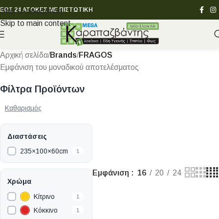
ΕΩΣ 24 ΑΤΟΚΕΣ ΜΕ ΠΙΣΤΩΤΙΚΗ
Skip to navigation
Skip to main content
Αρχική σελίδα
/
Brands
/
FRAGOS
Εμφάνιση του μοναδικού αποτελέσματος
Φίλτρα Προϊόντων
Καθαρισμός
Διαστάσεις
235×100×60cm
1
Εμφάνιση
16
20
24
Χρώμα
Κίτρινο
1
Κόκκινο
1