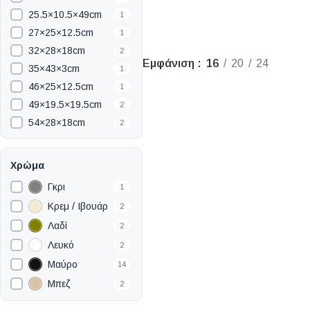
25.5×10.5×49cm
1
27×25×12.5cm
1
32×28×18cm
2
Εμφάνιση
16
20
24
35×43×3cm
1
46×25×12.5cm
1
49×19.5×19.5cm
2
54×28×18cm
2
Χρώμα
Γκρι
1
Κρεμ / Ιβουάρ
2
Λαδί
2
Λευκό
2
Μαύρο
14
Μπεζ
2