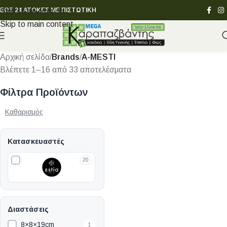
ΕΩΣ 24 ΑΤΟΚΕΣ ΜΕ ΠΙΣΤΩΤΙΚΗ
Skip to navigation
Skip to main content
Αρχική σελίδα
/
Brands
/
A-MESTI
Βλέπετε 1–16 από 33 αποτελέσματα
Φίλτρα Προϊόντων
Καθαρισμός
Κατασκευαστές
20
Διαστάσεις
8×8×19cm
1