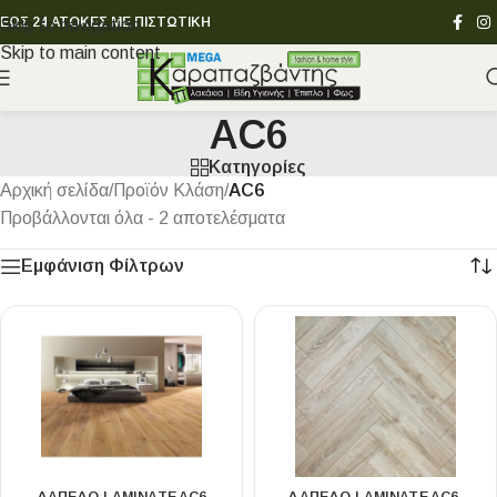
ΕΩΣ 24 ΑΤΟΚΕΣ ΜΕ ΠΙΣΤΩΤΙΚΗ
Skip to navigation
Skip to main content
AC6
Κατηγορίες
Αρχική σελίδα
/
Προϊόν Κλάση
/
AC6
Προβάλλονται όλα - 2 αποτελέσματα
Εμφάνιση Φίλτρων