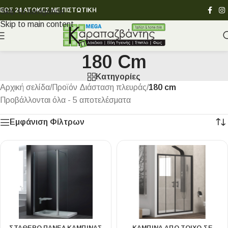
ΕΩΣ 24 ΑΤΟΚΕΣ ΜΕ ΠΙΣΤΩΤΙΚΗ
Skip to navigation
Skip to main content
180 Cm
Κατηγορίες
Αρχική σελίδα
/
Προϊόν Διάσταση πλευράς
/
180 cm
Προβάλλονται όλα - 5 αποτελέσματα
Εμφάνιση Φίλτρων