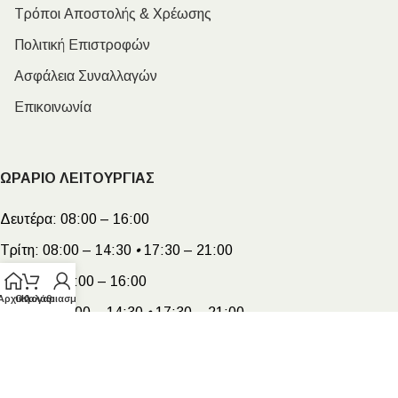
Τρόποι Αποστολής & Χρέωσης
Πολιτική Επιστροφών
Ασφάλεια Συναλλαγών
Επικοινωνία
ΩΡΑΡΙΟ ΛΕΙΤΟΥΡΓΙΑΣ
Δευτέρα:
08:00 – 16:00
Τρίτη:
08:00 – 14:30
•
17:30 – 21:00
Τετάρτη:
08:00 – 16:00
Αρχική
Ο λογαριασμός μου
Καλάθι
Πέμπτη:
08:00 – 14:30
•
17:30 – 21:00
Παρασκευή:
08:00 – 14:30
•
17:30 – 21:00
Σάββατο:
08:00 – 15:00