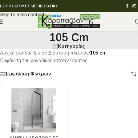
ΕΩΣ 24 ΑΤΟΚΕΣ ΜΕ ΠΙΣΤΩΤΙΚΗ
Skip to navigation
Skip to main content
105 Cm
Κατηγορίες
Αρχική σελίδα
/
Προϊόν Διάσταση πλευράς
/
105 cm
Εμφάνιση του μοναδικού αποτελέσματος
Εμφάνιση Φίλτρων