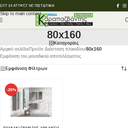
ΕΩΣ 24 ΑΤΟΚΕΣ ΜΕ ΠΙΣΤΩΤΙΚΗ
Skip to navigation
Skip to main content
80x160
Κατηγορίες
Αρχική σελίδα
/
Προϊόν Διάσταση πλακιδίου
/
80x160
Εμφάνιση του μοναδικού αποτελέσματος
Εμφάνιση Φίλτρων
-26%