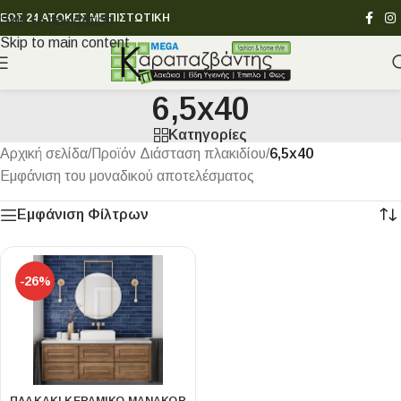
ΕΩΣ 24 ΑΤΟΚΕΣ ΜΕ ΠΙΣΤΩΤΙΚΗ
Skip to navigation
Skip to main content
6,5x40
Κατηγορίες
Αρχική σελίδα
/
Προϊόν Διάσταση πλακιδίου
/
6,5x40
Εμφάνιση του μοναδικού αποτελέσματος
Εμφάνιση Φίλτρων
-26%