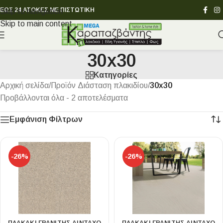
ΕΩΣ 24 ΑΤΟΚΕΣ ΜΕ ΠΙΣΤΩΤΙΚΗ
Skip to navigation
Skip to main content
30x30
Κατηγορίες
Αρχική σελίδα
/
Προϊόν Διάσταση πλακιδίου
/
30x30
Προβάλλονται όλα - 2 αποτελέσματα
Εμφάνιση Φίλτρων
-26%
-26%