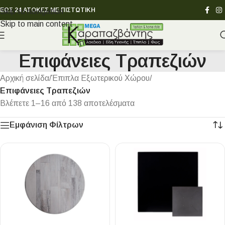
ΕΩΣ 24 ΑΤΟΚΕΣ ΜΕ ΠΙΣΤΩΤΙΚΗ
Skip to navigation
Skip to main content
Επιφάνειες Τραπεζιών
Αρχική σελίδα
/
Έπιπλα Εξωτερικού Χώρου
/
Επιφάνειες Τραπεζιών
Βλέπετε 1–16 από 138 αποτελέσματα
Εμφάνιση Φίλτρων