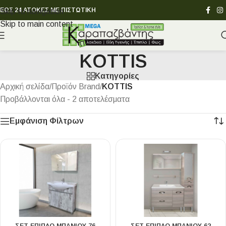
ΕΩΣ 24 ΑΤΟΚΕΣ ΜΕ ΠΙΣΤΩΤΙΚΗ
Skip to navigation
Skip to main content
KOTTIS
Κατηγορίες
Αρχική σελίδα
/
Προϊόν Brand
/
KOTTIS
Προβάλλονται όλα - 2 αποτελέσματα
Εμφάνιση Φίλτρων