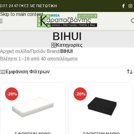
ΕΩΣ 24 ΑΤΟΚΕΣ ΜΕ ΠΙΣΤΩΤΙΚΗ
Skip to navigation
Skip to main content
BIHUI
Κατηγορίες
Αρχική σελίδα
/
Προϊόν Brand
/
BIHUI
Βλέπετε 1–16 από 40 αποτελέσματα
Εμφάνιση Φίλτρων
-26%
-26%