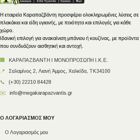
Η εταιρεία Καραπαζβάντη προσφέρει ολοκληρωμένες λύσεις σε
πλακάκια και είδη υγιεινής, με ποιότητα και επιλογές για κάθε
χώρο.
Ιδανική επιλογή για ανακαίνιση μπάνιου ή κουζίνας, με προϊόντα
που συνδυάζουν αισθητική και αντοχή.
🏢
ΚΑΡΑΠΑΖΒΑΝΤΗ Ι ΜΟΝΟΠΡΟΣΩΠΗ Ι.Κ.Ε.
📍
Σαλαμίνος 2, Λιανή Άμμος, Χαλκίδα, ΤΚ34100
📞
(+30) 22210 84428
✉️
info@megakarapazvantis.gr
Ο ΛΟΓΑΡΙΑΣΜΟΣ ΜΟΥ
Ο Λογαριασμός μου