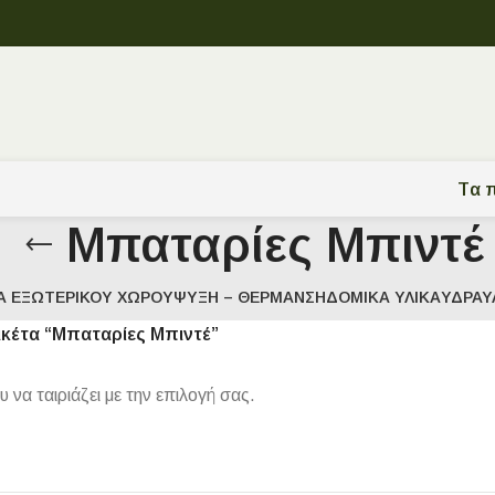
Tα π
Μπαταρίες Μπιντέ
Α ΕΞΩΤΕΡΙΚΟΎ ΧΏΡΟΥ
ΨΎΞΗ – ΘΈΡΜΑΝΣΗ
ΔΟΜΙΚΆ ΥΛΙΚΆ
ΥΔΡΑΥ
ικέτα “Μπαταρίες Μπιντέ”
να ταιριάζει με την επιλογή σας.