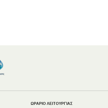
Ι NIGHT LUX MATT 60X120 ΠΡΩΤΗ
ΠΟΙΟΤΗΤΑ
αύρο ματ, μαρμάρινο εφέ, ρεκτιφιέ πλακίδιο πορσελάνης
ΩΡΑΡΙΟ ΛΕΙΤΟΥΡΓΙΑΣ