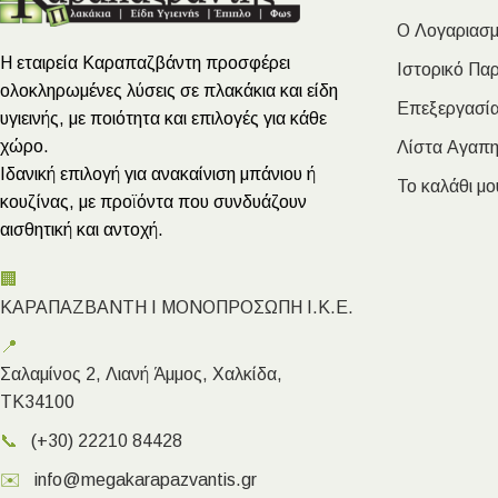
Ο Λογαριασμ
Η εταιρεία Καραπαζβάντη προσφέρει
Ιστορικό Πα
ολοκληρωμένες λύσεις σε πλακάκια και είδη
Επεξεργασία
υγιεινής, με ποιότητα και επιλογές για κάθε
χώρο.
Λίστα Αγαπ
Ιδανική επιλογή για ανακαίνιση μπάνιου ή
Το καλάθι μο
κουζίνας, με προϊόντα που συνδυάζουν
αισθητική και αντοχή.
🏢
ΚΑΡΑΠΑΖΒΑΝΤΗ Ι ΜΟΝΟΠΡΟΣΩΠΗ Ι.Κ.Ε.
📍
Σαλαμίνος 2, Λιανή Άμμος, Χαλκίδα,
ΤΚ34100
📞
(+30) 22210 84428
✉️
info@megakarapazvantis.gr