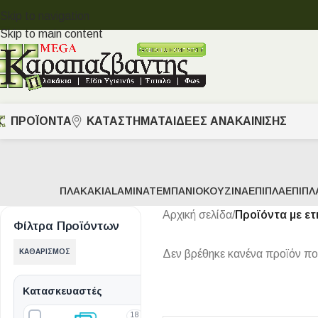
Skip to navigation
Skip to main content
ΠΡΟΪΟΝΤΑ
ΚΑΤΑΣΤΗΜΑΤΑ
ΙΔΈΕΣ ΑΝΑΚΑΊΝΙΣΗΣ
ΠΛΑΚΆΚΙΑ
LAMINATE
ΜΠΆΝΙΟ
ΚΟΥΖΊΝΑ
ΈΠΙΠΛΑ
ΈΠΙΠΛ
Αρχική σελίδα
/
Προϊόντα με ετ
Φίλτρα Προϊόντων
ΚΑΘΑΡΙΣΜΌΣ
Δεν βρέθηκε κανένα προϊόν που 
Κατασκευαστές
18