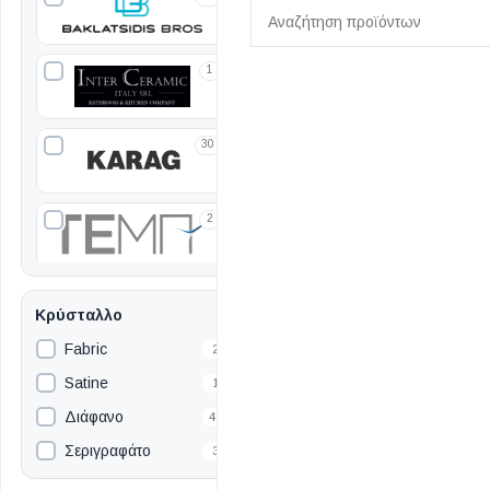
1
30
2
Κρύσταλλο
Fabric
2
Satine
1
Διάφανο
42
Σεριγραφάτο
3