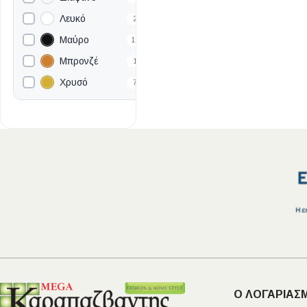
Επένδυσης Τοίχου
100×2000mm
8
Λευκό
2
Ψηφίδες
Μαύρο
19
Ειδικά Τεμάχια
Μπρονζέ
1
Χρυσό
7
Ο ΛΟΓΑΡΙΑΣ