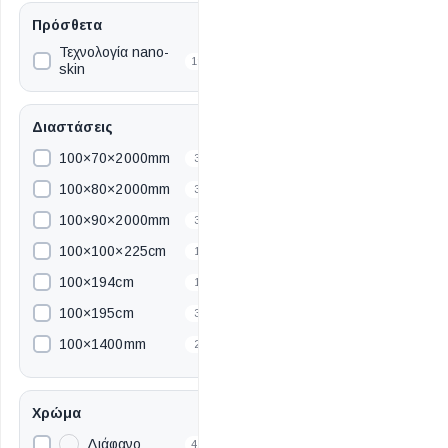
Πρόσθετα
Τεχνολογία nano-
19
skin
Διαστάσεις
100×70×2000mm
3
100×80×2000mm
3
100×90×2000mm
3
ΕΙΔΟΣ ΠΛΑΚΙΔΙΩΝ
ΥΦΟΣ ΠΛΑΚΙΔΙΩΝ
100×100×225cm
1
Κουζίνας
Πέτρα
100×194cm
1
Εσωτερικού Χώρου
Ξύλο
100×195cm
3
Εξωτερικού Χώρου
Τσιμέντο
100×1400mm
2
Ντεκόρ - Μπάνιου
Μάρμαρο
100×1800mm
4
Τοίχου - Δαπέδου Μπάνιου
100×1900mm
4
Χρώμα
Πισίνας
100×1950mm
1
Διάφανο
42