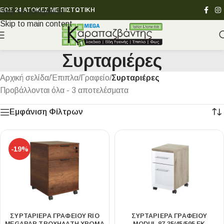
ΕΩΣ 24 ΑΤΟΚΕΣ ΜΕ ΠΙΣΤΩΤΙΚΗ
Skip to navigation
Skip to main content
Συρταριέρες
Αρχική σελίδα
/
Έπιπλα
/
Γραφείο
/
Συρταριέρες
Προβάλλονται όλα - 3 αποτελέσματα
Εμφάνιση Φίλτρων
-19%
ΣΥΡΤΑΡΙΈΡΑ ΓΡΑΦΕΊΟΥ RIO
ΣΥΡΤΑΡΙΈΡΑ ΓΡΑΦΕΊΟΥ