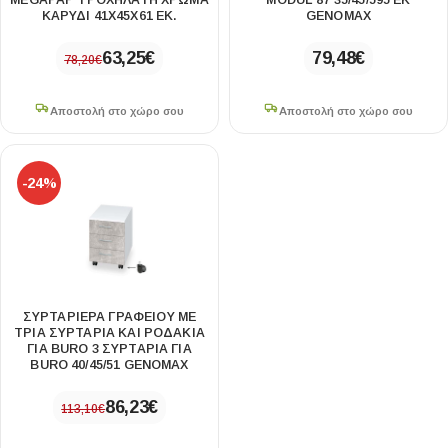
MEGAPAP ΤΡΟΧΉΛΑΤΗ ΧΡΏΜΑ
MODUL 87 35/45/595 ΕΚ
ΚΑΡΥΔΊ 41X45X61 ΕΚ.
GENOMAX
63,25
€
79,48
€
78,20
€
Αποστολή στο χώρο σου
Αποστολή στο χώρο σου
-24%
ΣΥΡΤΑΡΙΈΡΑ ΓΡΑΦΕΊΟΥ ΜΕ
ΤΡΊΑ ΣΥΡΤΆΡΙΑ ΚΑΙ ΡΟΔΆΚΙΑ
ΓΙΑ BURO 3 ΣΥΡΤΆΡΙΑ ΓΙΑ
BURO 40/45/51 GENOMAX
86,23
€
113,10
€